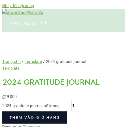
Nhảy tới nội dung
MAIN MENU
Trang chủ
/
Template
/ 2024 gratitude journal
Template
2024 GRATITUDE JOURNAL
₫
19.000
2024 gratitude journal số lượng
THÊM VÀO GIỎ HÀNG