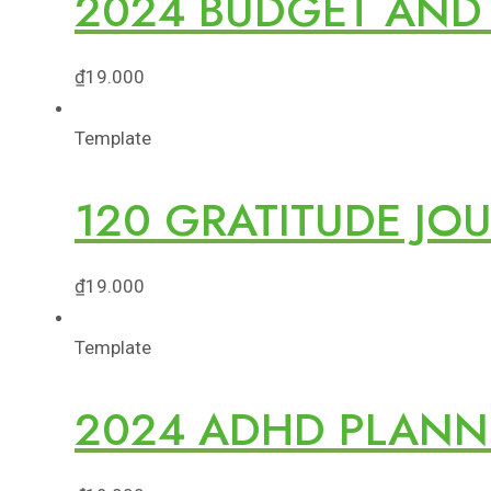
2024 BUDGET AND
₫
19.000
Template
120 GRATITUDE JO
₫
19.000
Template
2024 ADHD PLANNE