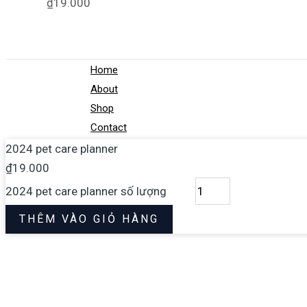
₫
19.000
Home
About
Shop
Contact
2024 pet care planner
₫
19.000
2024 pet care planner số lượng
THÊM VÀO GIỎ HÀNG
© Store Sản Phẩm Số